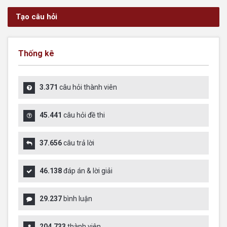
Tạo câu hỏi
Thống kê
3.371
câu hỏi thành viên
45.441
câu hỏi đề thi
37.656
câu trả lời
46.138
đáp án & lời giải
29.237
bình luận
204.733
thành viên