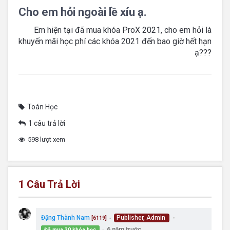
Cho em hỏi ngoài lề xíu ạ.
Em hiện tại đã mua khóa ProX 2021, cho em hỏi là
khuyến mãi học phí các khóa 2021 đến bao giờ hết hạn
ạ???
Toán Học
1 câu trả lời
598 lượt xem
1
Câu Trả Lời
Đặng Thành Nam
Publisher, Admin
[6119]
●
●
6 năm trước
Đã mua 30 khóa học
●