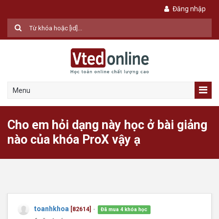
Đăng nhập
Menu
Cho em hỏi dạng này học ở bài giảng
nào của khóa ProX vậy ạ
toanhkhoa
[82614]
Đã mua 4 khóa học
●