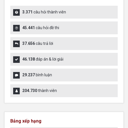
3.371
câu hỏi thành viên
45.441
câu hỏi đề thi
37.656
câu trả lời
46.138
đáp án & lời giải
29.237
bình luận
204.730
thành viên
Bảng xếp hạng