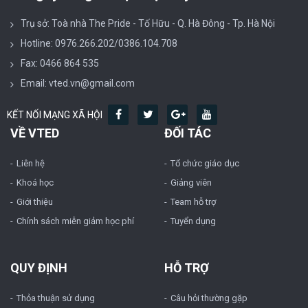
Trụ sở: Toà nhà The Pride - Tố Hữu - Q. Hà Đông - Tp. Hà Nội
Hotline: 0976.266.202/0386.104.708
Fax: 0466 864 535
Email: vted.vn@gmail.com
KẾT NỐI MẠNG XÃ HỘI
VỀ VTED
ĐỐI TÁC
Liên hệ
Tổ chức giáo dục
Khoá học
Giảng viên
Giới thiệu
Team hỗ trợ
Chính sách miễn giảm học phí
Tuyển dụng
QUY ĐỊNH
HỖ TRỢ
Thỏa thuận sử dụng
Câu hỏi thường gặp