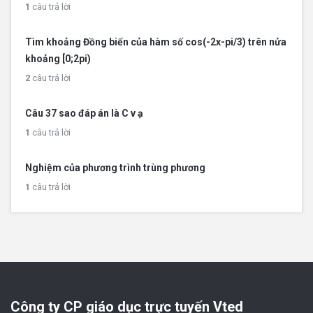
1
câu trả lời
Tìm khoảng Đồng biến của hàm số cos(-2x-pi/3) trên nửa
khoảng [0;2pi)
2
câu trả lời
Câu 37 sao đáp án là C v ạ
1
câu trả lời
Nghiệm của phương trình trùng phương
1
câu trả lời
Công ty CP giáo dục trực tuyến Vted