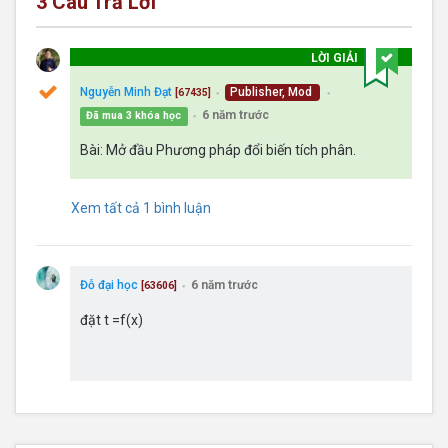
3
Câu Trả Lời
LỜI GIẢI
Nguyễn Minh Đạt
Publisher, Mod
[67435]
●
●
6 năm trước
Đã mua 3 khóa học
●
Bài: Mở đầu Phương pháp đổi biến tích phân.
Xem tất cả 1 bình luận
Đỗ đại học
6 năm trước
[63606]
●
đặt t =f(x)