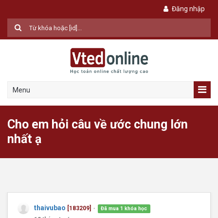
Đăng nhập
Menu
Cho em hỏi câu về ước chung lớn
nhất ạ
thaivubao
[183209]
Đã mua 1 khóa học
●