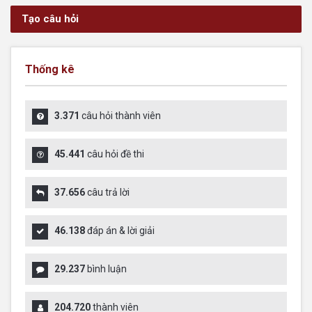
Tạo câu hỏi
Thống kê
3.371
câu hỏi thành viên
45.441
câu hỏi đề thi
37.656
câu trả lời
46.138
đáp án & lời giải
29.237
bình luận
204.720
thành viên