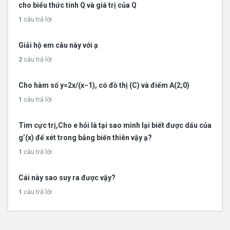
cho biểu thức tính Q và giá trị của Q
1
câu trả lời
Giải hộ em câu này với ạ
2
câu trả lời
Cho hàm số y=2x/(x−1), có đồ thị (C) và điểm A(2;0)
1
câu trả lời
Tìm cực trị,Cho e hỏi là tại sao mình lại biết được dấu của
g’(x) để xét trong bảng biến thiên vậy ạ?
1
câu trả lời
Cái này sao suy ra được vậy?
1
câu trả lời