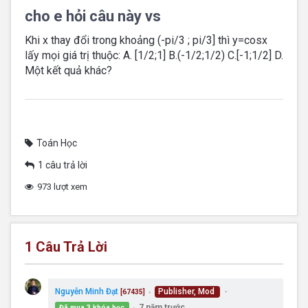
cho e hỏi câu này vs
Khi x thay đổi trong khoảng (-pi/3 ; pi/3] thì y=cosx
lấy mọi giá trị thuộc: A. [1/2;1] B.(-1/2;1/2) C.[-1;1/2] D.
Một kết quả khác?
Toán Học
1 câu trả lời
973 lượt xem
1
Câu Trả Lời
Nguyễn Minh Đạt
Publisher, Mod
[67435]
●
●
7 năm trước
Đã mua 3 khóa học
●