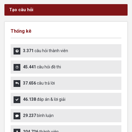
Tạo câu hỏi
Thống kê
3.371
câu hỏi thành viên
45.441
câu hỏi đề thi
37.656
câu trả lời
46.138
đáp án & lời giải
29.237
bình luận
204.726
thành viên