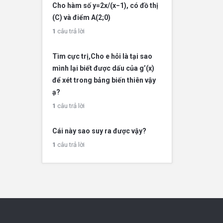
Cho hàm số y=2x/(x−1), có đồ thị
(C) và điểm A(2;0)
1
câu trả lời
Tìm cực trị,Cho e hỏi là tại sao
mình lại biết được dấu của g’(x)
để xét trong bảng biến thiên vậy
ạ?
1
câu trả lời
Cái này sao suy ra được vậy?
1
câu trả lời