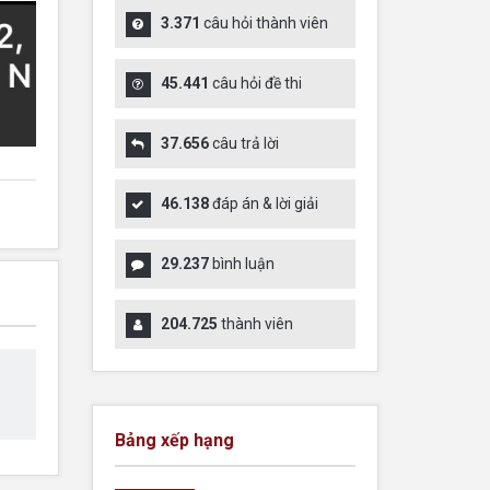
3.371
câu hỏi thành viên
45.441
câu hỏi đề thi
37.656
câu trả lời
46.138
đáp án & lời giải
29.237
bình luận
204.725
thành viên
Bảng xếp hạng