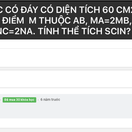
6 năm trước
Đã mua 30 khóa học
●
●