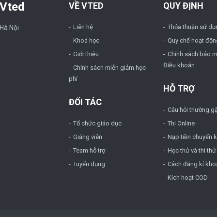
 Vted
VỀ VTED
QUY ĐỊNH
Liên hệ
Thỏa thuận sử dụ
 Hà Nội
Khoá học
Quy chế hoạt độn
Giới thiệu
Chính sách bảo m
Điều khoản
Chính sách miễn giảm học
phí
HỖ TRỢ
ĐỐI TÁC
Câu hỏi thường g
Tổ chức giáo dục
Thi Online
Giảng viên
Nạp tiền chuyển 
Team hỗ trợ
Học thử và thi thử
Tuyển dụng
Cách đăng kí kho
Kích hoạt COD