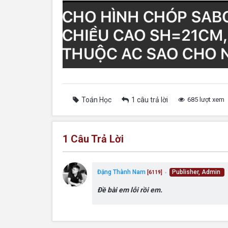
Toán Học
1 câu trả lời
685 lượt xem
1
Câu Trả Lời
Đặng Thành Nam
Publisher, Admin
[6119]
●
Đề bài em lỗi rồi em.