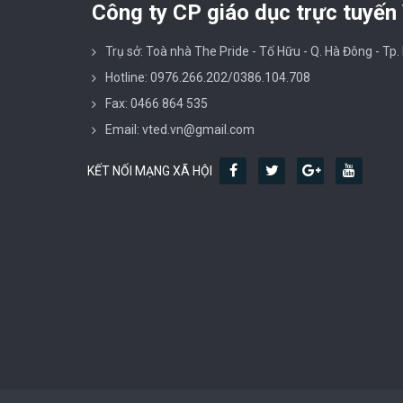
Công ty CP giáo dục trực tuyến
Trụ sở: Toà nhà The Pride - Tố Hữu - Q. Hà Đông - Tp.
Hotline: 0976.266.202/0386.104.708
Fax: 0466 864 535
Email: vted.vn@gmail.com
KẾT NỐI MẠNG XÃ HỘI