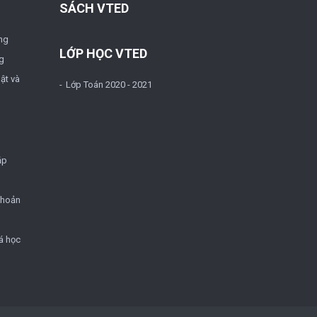
SÁCH VTED
ng
LỚP HỌC VTED
g
ật và
Lớp Toán 2020 - 2021
ặp
khoản
á học