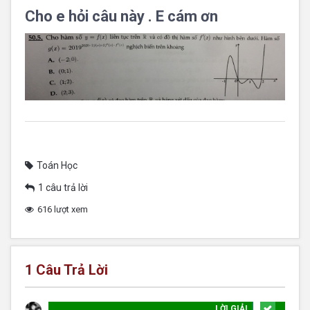
Cho e hỏi câu này . E cám ơn
Toán Học
1 câu trả lời
616 lượt xem
1
Câu Trả Lời
LỜI GIẢI