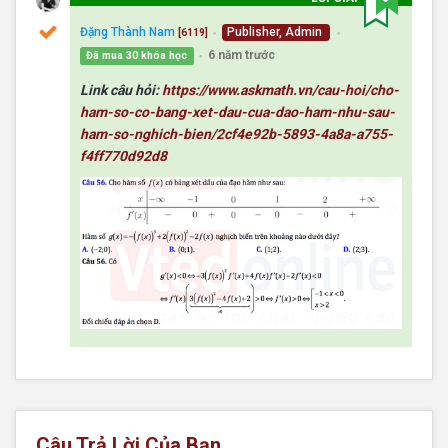
Đặng Thành Nam
Publisher, Admin
[6119]
●
●
6 năm trước
Đã mua 30 khóa học
●
Link câu hỏi:
https://www.askmath.vn/cau-hoi/cho-
ham-so-co-bang-xet-dau-cua-dao-ham-nhu-sau-
ham-so-nghich-bien/2cf4e92b-5893-4a8a-a755-
f4ff770d92d8
Câu Trả Lời Của Bạn