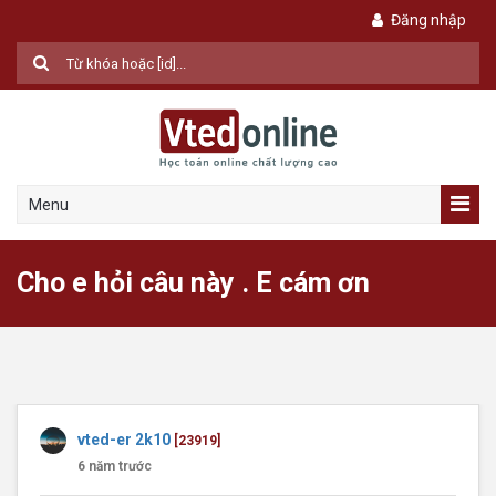
Đăng nhập
Menu
Cho e hỏi câu này . E cám ơn
vted-er 2k10
[23919]
6 năm trước