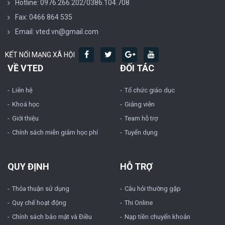
Hotline: 0976.266.202/0386.104.708
Fax: 0466 864 535
Email: vted.vn@gmail.com
KẾT NỐI MẠNG XÃ HỘI
VỀ VTED
ĐỐI TÁC
Liên hệ
Tổ chức giáo dục
Khoá học
Giảng viên
Giới thiệu
Team hỗ trợ
Chính sách miễn giảm học phí
Tuyển dụng
QUY ĐỊNH
HỖ TRỢ
Thỏa thuận sử dụng
Câu hỏi thường gặp
Quy chế hoạt động
Thi Online
Chính sách bảo mật và Điều
Nạp tiền chuyển khoản