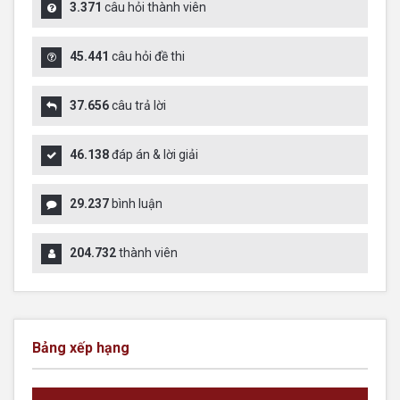
3.371
câu hỏi thành viên
45.441
câu hỏi đề thi
37.656
câu trả lời
46.138
đáp án & lời giải
29.237
bình luận
204.732
thành viên
Bảng xếp hạng