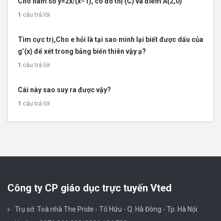
Cho hàm số y=2x/(x−1), có đồ thị (C) và điểm A(2;0)
1
câu trả lời
Tìm cực trị,Cho e hỏi là tại sao mình lại biết được dấu của
g’(x) để xét trong bảng biến thiên vậy ạ?
1
câu trả lời
Cái này sao suy ra được vậy?
1
câu trả lời
Công ty CP giáo dục trực tuyến Vted
Trụ sở: Toà nhà The Pride - Tố Hữu - Q. Hà Đông - Tp. Hà Nội