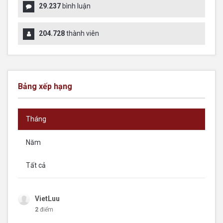
29.237
bình luận
204.728
thành viên
Bảng xếp hạng
Tháng
Năm
Tất cả
VietLuu
2
điểm