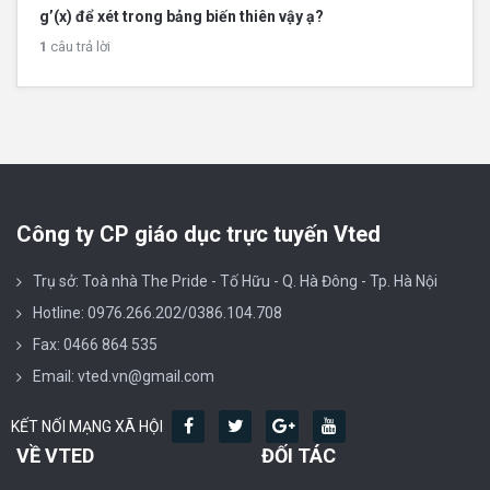
g’(x) để xét trong bảng biến thiên vậy ạ?
1
câu trả lời
Công ty CP giáo dục trực tuyến Vted
Trụ sở: Toà nhà The Pride - Tố Hữu - Q. Hà Đông - Tp. Hà Nội
Hotline: 0976.266.202/0386.104.708
Fax: 0466 864 535
Email: vted.vn@gmail.com
KẾT NỐI MẠNG XÃ HỘI
VỀ VTED
ĐỐI TÁC