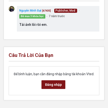
Nguyễn Minh Đạt
Publisher, Mod
[67435]
●
●
7 năm trước
Đã mua 3 khóa học
●
Tải ảnh lỗi rồi em.
Câu Trả Lời Của Bạn
Để bình luận, bạn cần đăng nhập bằng tài khoản Vted.
Đăng nhập