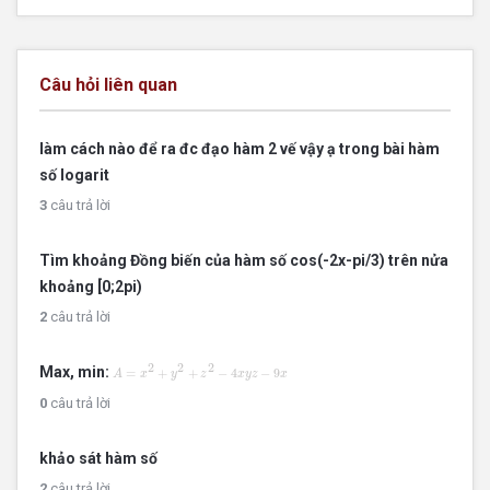
Câu hỏi liên quan
làm cách nào để ra đc đạo hàm 2 vế vậy ạ trong bài hàm
số logarit
3
câu trả lời
Tìm khoảng Đồng biến của hàm số cos(-2x-pi/3) trên nửa
khoảng [0;2pi)
2
câu trả lời
A
=
x
2
+
y
2
+
z
2
−
4
x
y
z
−
9
x
2
2
2
Max, min:
=
+
+
−
4
−
9
A
x
y
z
x
y
z
x
0
câu trả lời
khảo sát hàm số
2
câu trả lời