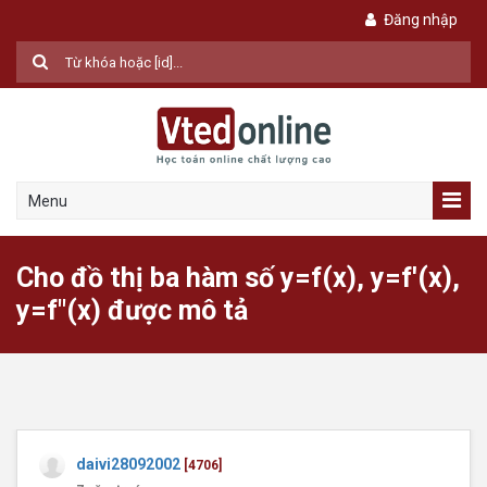
Đăng nhập
Menu
Cho đồ thị ba hàm số y=f(x), y=f'(x),
y=f"(x) được mô tả
daivi28092002
[4706]