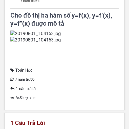
7 năm trước
Cho đồ thị ba hàm số y=f(x), y=f'(x),
y=f"(x) được mô tả
Toán Học
7 năm trước
1 câu trả lời
845 lượt xem
1
Câu Trả Lời