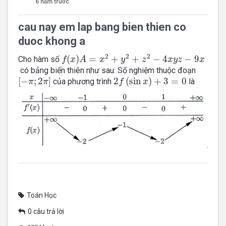
6 năm trước
cau nay em lap bang bien thien co
duoc khong a
f(x)
2
2
2
(
)
=
+
+
−
4
−
9
Cho hàm số
f
x
A
x
y
z
x
y
z
x
có bảng biến thiên như sau: Số nghiệm thuộc đoạn
[−π;2π]
2f(sin⁡x)+3=0
[
−
;
2
]
2
(
sin
)
+
3
=
0
của phương trình
là
π
π
f
x
Toán Học
0 câu trả lời