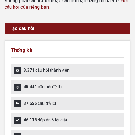
Không phải câu trả lời hoặc câu hỏi bạn đang tìm kiếm?
Hỏi
câu hỏi của riêng bạn
.
Tạo câu hỏi
Thống kê
3.371
câu hỏi thành viên
45.441
câu hỏi đề thi
37.656
câu trả lời
46.138
đáp án & lời giải