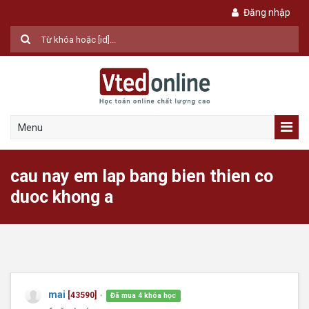
Đăng nhập
Menu
cau nay em lap bang bien thien co
duoc khong a
mai
[43590]
Đã mua 4 khóa học
●