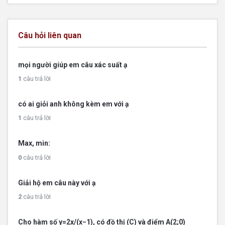
Câu hỏi liên quan
mọi người giúp em câu xác suất ạ
1
câu trả lời
có ai giỏi anh không kèm em với ạ
1
câu trả lời
Max, min:
0
câu trả lời
Giải hộ em câu này với ạ
2
câu trả lời
Cho hàm số y=2x/(x−1), có đồ thị (C) và điểm A(2;0)