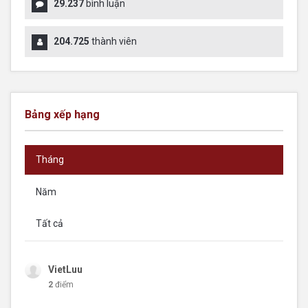
29.237
bình luận
204.725
thành viên
Bảng xếp hạng
Tháng
Năm
Tất cả
VietLuu
2
điểm