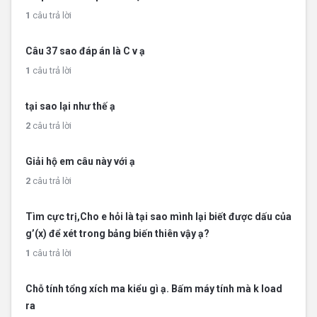
1
câu trả lời
Câu 37 sao đáp án là C v ạ
1
câu trả lời
tại sao lại như thế ạ
2
câu trả lời
Giải hộ em câu này với ạ
2
câu trả lời
Tìm cực trị,Cho e hỏi là tại sao mình lại biết được dấu của
g’(x) để xét trong bảng biến thiên vậy ạ?
1
câu trả lời
Chỗ tính tổng xích ma kiểu gì ạ. Bấm máy tính mà k load
ra