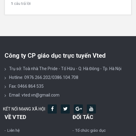
1
câu trả lời
Công ty CP giáo dục trực tuyến Vted
Trụ sở: Toà nhà The Pride - Tố Hữu - Q. Hà Đông - Tp. Hà Nội
Hotline: 0976.266.202/0386.104.708
Fax: 0466 864 535
Email: vted.vn@gmail.com
KẾT NỐI MẠNG XÃ HỘI
VỀ VTED
ĐỐI TÁC
Liên hệ
Tổ chức giáo dục