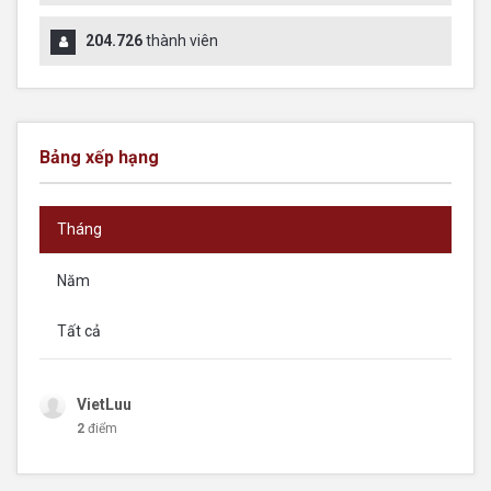
204.726
thành viên
Bảng xếp hạng
Tháng
Năm
Tất cả
VietLuu
2
điểm