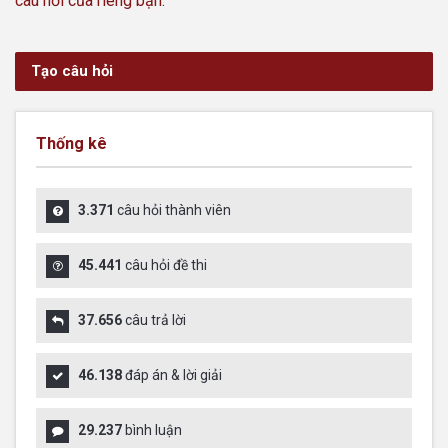
câu hỏi của riêng bạn
.
Tạo câu hỏi
Thống kê
3.371
câu hỏi thành viên
45.441
câu hỏi đề thi
37.656
câu trả lời
46.138
đáp án & lời giải
29.237
bình luận