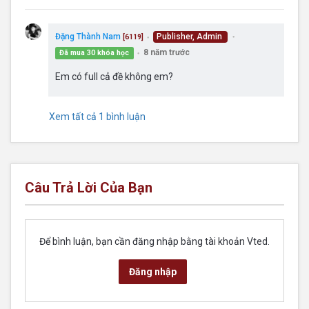
Đặng Thành Nam
Publisher, Admin
[6119]
●
●
8 năm trước
Đã mua 30 khóa học
●
Em có full cả đề không em?
Xem tất cả 1 bình luận
Câu Trả Lời Của Bạn
Để bình luận, bạn cần đăng nhập bằng tài khoản Vted.
Đăng nhập