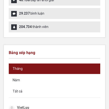
29.237
bình luận
204.734
thành viên
Bảng xếp hạng
Tháng
Năm
Tất cả
VietLuu