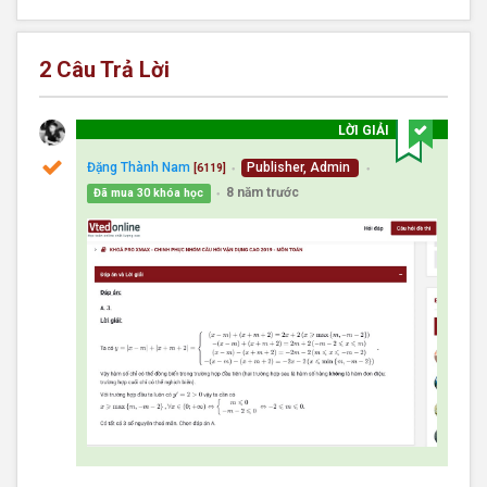
2
Câu Trả Lời
LỜI GIẢI
Đặng Thành Nam
Publisher, Admin
[6119]
●
●
8 năm trước
Đã mua 30 khóa học
●