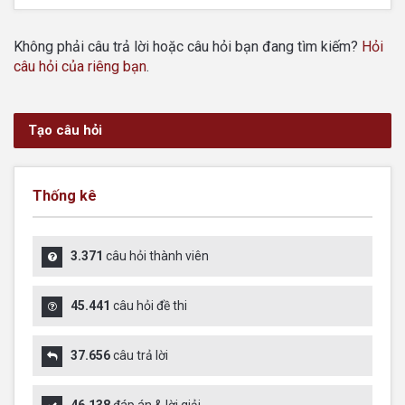
Không phải câu trả lời hoặc câu hỏi bạn đang tìm kiếm?
Hỏi
câu hỏi của riêng bạn
.
Tạo câu hỏi
Thống kê
3.371
câu hỏi thành viên
45.441
câu hỏi đề thi
37.656
câu trả lời
46.138
đáp án & lời giải