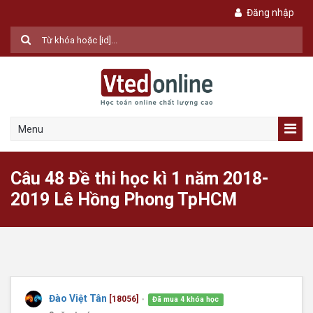
Đăng nhập
Menu
Câu 48 Đề thi học kì 1 năm 2018-
2019 Lê Hồng Phong TpHCM
Đào Việt Tân
[18056]
Đã mua 4 khóa học
●