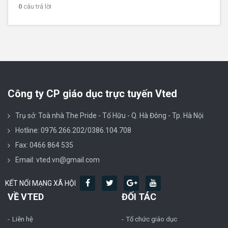
0
câu trả lời
Công ty CP giáo dục trực tuyến Vted
Trụ sở: Toà nhà The Pride - Tố Hữu - Q. Hà Đông - Tp. Hà Nội
Hotline: 0976.266.202/0386.104.708
Fax: 0466 864 535
Email: vted.vn@gmail.com
KẾT NỐI MẠNG XÃ HỘI
VỀ VTED
ĐỐI TÁC
Liên hệ
Tổ chức giáo dục