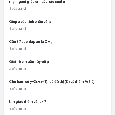
mọi người giúp em câu xác suất ạ
1
câu trả lời
Giúp e câu tích phân với ạ
1
câu trả lời
Câu 37 sao đáp án là C v ạ
1
câu trả lời
Giải hộ em câu này với ạ
2
câu trả lời
Cho hàm số y=2x/(x−1), có đồ thị (C) và điểm A(2;0)
1
câu trả lời
tìm giao điểm với ox ?
1
câu trả lời