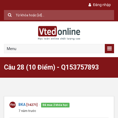
Đăng nhập
Menu
Câu 28 (10 Điểm) - Q153757893
BKA
[14271]
Đã mua 2 khóa học
●
7 năm trước