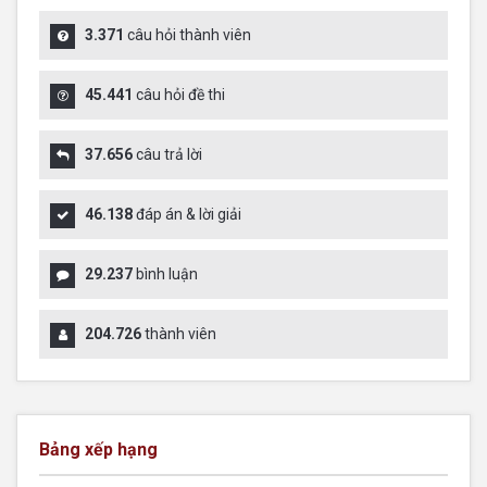
3.371
câu hỏi thành viên
45.441
câu hỏi đề thi
37.656
câu trả lời
46.138
đáp án & lời giải
29.237
bình luận
204.726
thành viên
Bảng xếp hạng