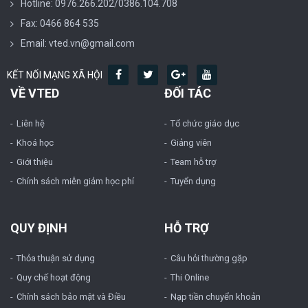
Hotline: 0976.266.202/0386.104.708
Fax: 0466 864 535
Email: vted.vn@gmail.com
KẾT NỐI MẠNG XÃ HỘI
VỀ VTED
ĐỐI TÁC
Liên hệ
Tổ chức giáo dục
Khoá học
Giảng viên
Giới thiệu
Team hỗ trợ
Chính sách miễn giảm học phí
Tuyển dụng
QUY ĐỊNH
HỖ TRỢ
Thỏa thuận sử dụng
Câu hỏi thường gặp
Quy chế hoạt động
Thi Online
Chính sách bảo mật và Điều
Nạp tiền chuyển khoản