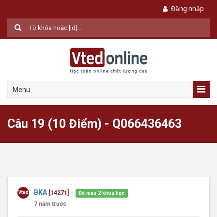
Đăng nhập
Menu
Câu 19 (10 Điểm) - Q066436463
BKA
[14271]
Đã mua 2 khóa học
●
7 năm trước