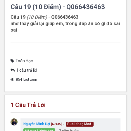
Câu 19 (10 Điểm) - Q066436463
Câu 19
(10 Điểm)
-
Q066436463
nhờ thầy giải lại giúp em, trong đáp án có gì đó sai
sai
Toán Học
1 câu trả lời
854 lượt xem
1
Câu Trả Lời
Nguyễn Minh Đạt
Publisher, Mod
[67435]
●
●
7 năm trước
Đã mua 3 khóa học
●