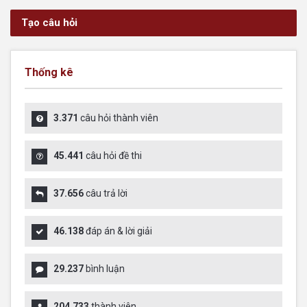
Tạo câu hỏi
Thống kê
3.371
câu hỏi thành viên
45.441
câu hỏi đề thi
37.656
câu trả lời
46.138
đáp án & lời giải
29.237
bình luận
204.733
thành viên