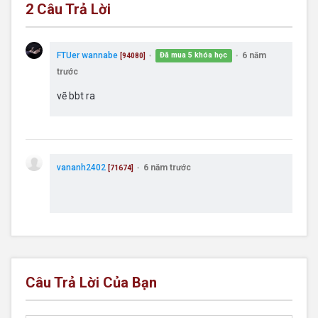
2
Câu Trả Lời
FTUer wannabe
6 năm
Đã mua 5 khóa học
[94080]
●
●
trước
vẽ bbt ra
vananh2402
6 năm trước
[71674]
●
Câu Trả Lời Của Bạn