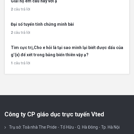
Giải hộ em câu này với ạ
2
câu trả lời
Đại số tuyến tính chứng minh bài
2
câu trả lời
Tìm cực trị,Cho e hỏi là tại sao mình lại biết được dấu của
g’(x) để xét trong bảng biến thiên vậy ạ?
1
câu trả lời
Công ty CP giáo dục trực tuyến Vted
Trụ sở: Toà nhà The Pride - Tố Hữu - Q. Hà Đông - Tp. Hà Nội