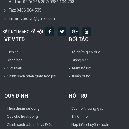
Hotline: 0976.266.202/0386.104.708
Fax: 0466 864 535
Email: vted.vn@gmail.com
KẾT NỐI MẠNG XÃ HỘI
VỀ VTED
ĐỐI TÁC
Liên hệ
Tổ chức giáo dục
Khoá học
Giảng viên
Giới thiệu
Team hỗ trợ
Chính sách miễn giảm học phí
Tuyển dụng
QUY ĐỊNH
HỖ TRỢ
Thỏa thuận sử dụng
Câu hỏi thường gặp
Quy chế hoạt động
Thi Online
Chính sách bảo mật và Điều
Nạp tiền chuyển khoản