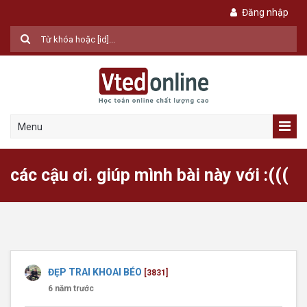
Đăng nhập
Menu
các cậu ơi. giúp mình bài này với :(((
ĐẸP TRAI KHOAI BÉO
[3831]
6 năm trước