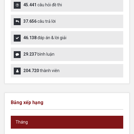
45.441
câu hỏi đề thi
37.656
câu trả lời
46.138
đáp án & lời giải
29.237
bình luận
204.720
thành viên
Bảng xếp hạng
Tháng