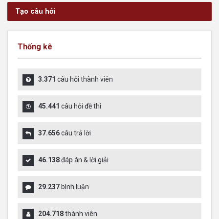
Tạo câu hỏi
Thống kê
3.371
câu hỏi thành viên
45.441
câu hỏi đề thi
37.656
câu trả lời
46.138
đáp án & lời giải
29.237
bình luận
204.718
thành viên