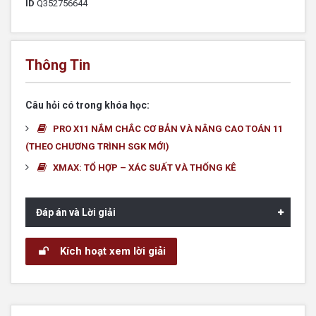
ID
Q352756644
Thông Tin
Câu hỏi có trong khóa học:
PRO X11 NẮM CHẮC CƠ BẢN VÀ NÂNG CAO TOÁN 11
(THEO CHƯƠNG TRÌNH SGK MỚI)
XMAX: TỔ HỢP – XÁC SUẤT VÀ THỐNG KÊ
Đáp án và Lời giải
Kích hoạt xem lời giải