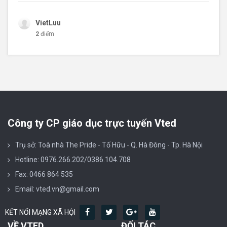
VietLuu
2
điểm
Công ty CP giáo dục trực tuyến Vted
Trụ sở: Toà nhà The Pride - Tố Hữu - Q. Hà Đông - Tp. Hà Nội
Hotline: 0976.266.202/0386.104.708
Fax: 0466 864 535
Email: vted.vn@gmail.com
KẾT NỐI MẠNG XÃ HỘI
VỀ VTED
ĐỐI TÁC