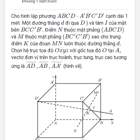
khoảng 1 năm trước
A
B
C
D
⋅
A
′
B
′
C
′
D
′
′
′
′
′
⋅
Cho hình lập phương
cạnh dài 1
A
B
C
D
A
B
C
D
d
D
I
mét. Một đường thằng
đi qua
) và tâm
của mặt
d
D
I
(
A
B
C
D
)
B
C
C
′
B
′
.
N
′
′
.
(
)
bên
Điểm
thuộc mặt phẳng
B
C
C
B
N
A
B
C
D
(
B
C
′
C
′
B
′
)
M
′
′
′
(
)
và
thuộc mặt phẳng
sao cho trung
M
B
C
C
B
K
M
N
d
.
.
điểm
của đoạn
luôn thuộc đường thẳng
K
M
N
d
O
x
y
z
O
A
,
,
Chọn hệ trục tọa độ
với gốc tọa độ
tại
O
x
y
z
O
A
vectơ đơn vị trên trục hoành, trục tung, trục cao tương
A
D
¯
,
A
B
¯
,
A
A
′
¯
¯
¯¯¯¯¯¯¯
¯
¯
¯¯¯¯¯¯
¯
¯
¯¯¯¯¯¯¯
¯
′
,
,
ứng là
(hình vẽ).
A
D
A
B
A
A