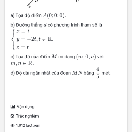
A
(
0
;
0
;
0
)
.
(
0
;
0
;
0
)
.
a) Tọa độ điểm
A
d
b) Đường thẳng
có phương trình tham số là
d
⎧
{
x
=
t
y
=
−
2
t
,
t
∈
R
.
z
=
t
⎪
=
x
t
⎨
R
⎩
=
−
2
,
∈
. 
⎪
y
t
t
=
z
t
(
m
;
0
;
n
)
M
(
;
0
;
)
c) Tọa độ của điểm
có dạng
với
M
m
n
m
,
n
∈
R
.
R
,
∈
.
m
n
4
5
4
M
N
d) Độ dài ngắn nhất của đoạn
bằng
mét.
M
N
5
Vận dụng
Trắc nghiệm
1.912 lượt xem