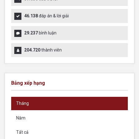
46.138
đáp án & lời giải
29.237
bình luận
204.720
thành viên
Bảng xếp hạng
Tháng
Năm
Tất cả