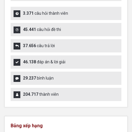
3.371
câu hỏi thành viên
45.441
câu hỏi đề thi
37.656
câu trả lời
46.138
đáp án & lời giải
29.237
bình luận
204.717
thành viên
Bảng xếp hạng