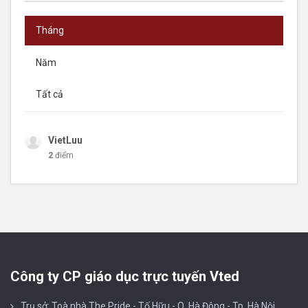
Tháng
Năm
Tất cả
VietLuu
2
điểm
Công ty CP giáo dục trực tuyến Vted
Trụ sở: Toà nhà The Pride - Tố Hữu - Q. Hà Đông - Tp. Hà Nội