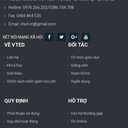
Hotline: 0976.266.202/0386.104.708
Fax: 0466 864 535
Email: vted.vn@gmail.com
KẾT NỐI MẠNG XÃ HỘI
VỀ VTED
ĐỐI TÁC
Liên hệ
Tổ chức giáo dục
Khoá học
Giảng viên
Giới thiệu
Team hỗ trợ
Chính sách miễn giảm học phí
Tuyển dụng
QUY ĐỊNH
HỖ TRỢ
Thỏa thuận sử dụng
Câu hỏi thường gặp
Quy chế hoạt động
Thi Online