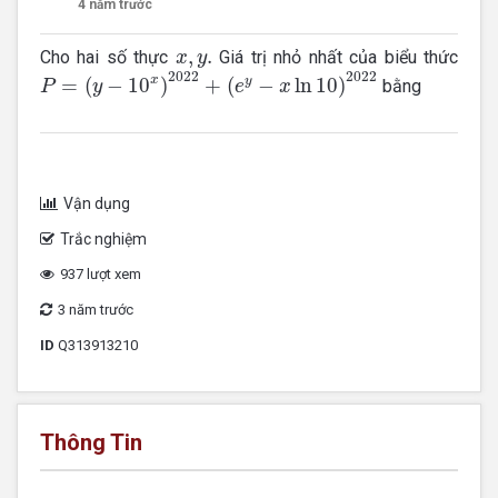
4 năm trước
x
,
y
.
,
.
Cho hai số thực
Giá trị nhỏ nhất của biểu thức
x
y
P
=
(
y
−
10
x
)
2022
+
(
e
y
−
x
ln
10
)
2022
2022
2022
x
=
(
−
10
)
+
(
−
ln
10
)
y
bằng
P
y
e
x
Vận dụng
Trắc nghiệm
937 lượt xem
3 năm trước
ID
Q313913210
Thông Tin